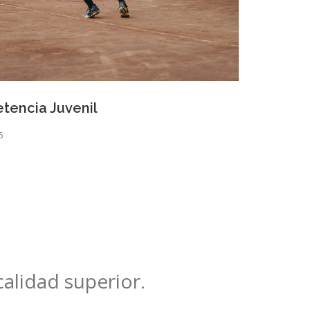
encia Juvenil
6
 calidad superior.