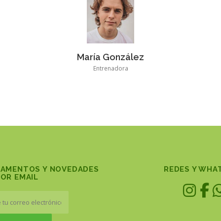
María González
Entrenadora
LAMENTOS Y NOVEDADES
REDES Y WHA
OR EMAIL