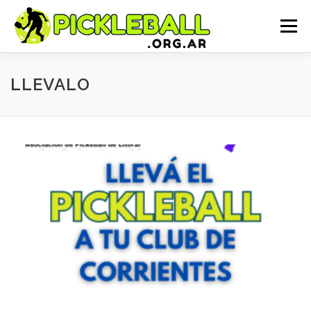
Saltar
al
Menú
contenido
HOME
NOSOTROS
CURSOS 2026
LLEVALO
TORNEOS 2026
JUGADORES
NOTICIAS
CONTACTO
WINNER REVEAL